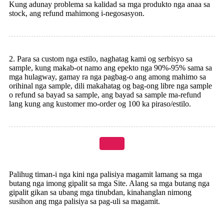
Kung adunay problema sa kalidad sa mga produkto nga anaa sa
stock, ang refund mahimong i-negosasyon.
2. Para sa custom nga estilo, naghatag kami og serbisyo sa
sample, kung makab-ot namo ang epekto nga 90%-95% sama sa
mga hulagway, gamay ra nga pagbag-o ang among mahimo sa
orihinal nga sample, dili makahatag og bag-ong libre nga sample
o refund sa bayad sa sample, ang bayad sa sample ma-refund
lang kung ang kustomer mo-order og 100 ka piraso/estilo.
Palihug timan-i nga kini nga palisiya magamit lamang sa mga
butang nga imong gipalit sa mga Site. Alang sa mga butang nga
gipalit gikan sa ubang mga tinubdan, kinahanglan nimong
susihon ang mga palisiya sa pag-uli sa magamit.