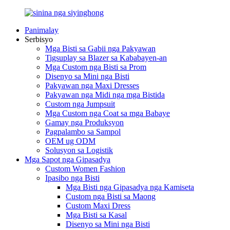
Panimalay
Serbisyo
Mga Bisti sa Gabii nga Pakyawan
Tigsuplay sa Blazer sa Kababayen-an
Mga Custom nga Bisti sa Prom
Disenyo sa Mini nga Bisti
Pakyawan nga Maxi Dresses
Pakyawan nga Midi nga mga Bistida
Custom nga Jumpsuit
Mga Custom nga Coat sa mga Babaye
Gamay nga Produksyon
Pagpalambo sa Sampol
OEM ug ODM
Solusyon sa Logistik
Mga Sapot nga Gipasadya
Custom Women Fashion
Ipasibo nga Bisti
Mga Bisti nga Gipasadya nga Kamiseta
Custom nga Bisti sa Maong
Custom Maxi Dress
Mga Bisti sa Kasal
Disenyo sa Mini nga Bisti