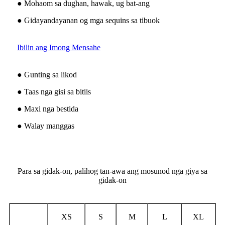
● Mohaom sa dughan, hawak, ug bat-ang
● Gidayandayanan og mga sequins sa tibuok
Ibilin ang Imong Mensahe
● Gunting sa likod
● Taas nga gisi sa bitiis
● Maxi nga bestida
● Walay manggas
Para sa gidak-on, palihog tan-awa ang mosunod nga giya sa
gidak-on
XS
S
M
L
XL