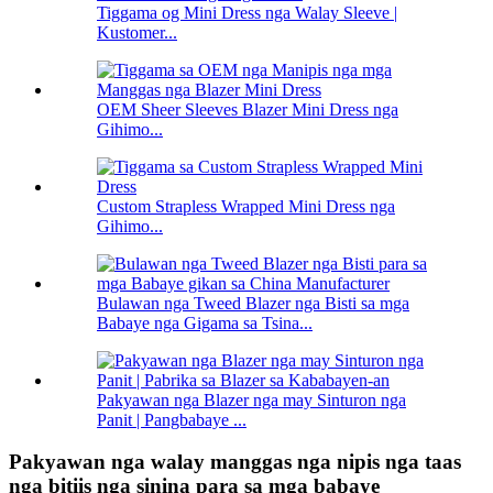
Tiggama og Mini Dress nga Walay Sleeve |
Kustomer...
OEM Sheer Sleeves Blazer Mini Dress nga
Gihimo...
Custom Strapless Wrapped Mini Dress nga
Gihimo...
Bulawan nga Tweed Blazer nga Bisti sa mga
Babaye nga Gigama sa Tsina...
Pakyawan nga Blazer nga may Sinturon nga
Panit | Pangbabaye ...
Pakyawan nga walay manggas nga nipis nga taas
nga bitiis nga sinina para sa mga babaye