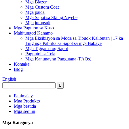
Mga Blazer
Mga Custom Coat
Mga palda
Mga Sapot sa Ski ug Niyebe
Mga jumpsuit
Mga Pagtuon sa Kaso
Mahitungod Kanamo
Mga Eksibisyon sa Moda sa Tibuok Kalibutan | 17 ka
Tuig nga Pabrika sa Sapot sa mga Babaye
Mga Tiggama og Sapot
Pagputol sa Tela
Mga Kanunayng Pangutana (FAQs)
Kontaka
Blog
English
Panimalay
Mga Produkto
Mga bestida
Mga sequin
Mga Kategorya