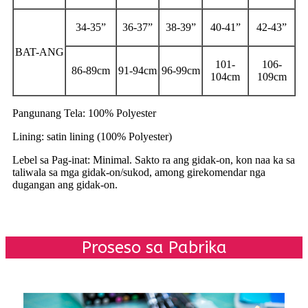
34-35”
36-37”
38-39”
40-41”
42-43”
BAT-ANG
101-
106-
86-89cm
91-94cm
96-99cm
104cm
109cm
Pangunang Tela: 100% Polyester
Lining: satin lining (100% Polyester)
Lebel sa Pag-inat: Minimal. Sakto ra ang gidak-on, kon naa ka sa
taliwala sa mga gidak-on/sukod, among girekomendar nga
dugangan ang gidak-on.
Proseso sa Pabrika