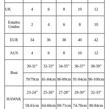
UK
4
6
8
10
12
Estados
2
4
6
8
10
Unidos
EUR
34
36
38
40
42
AUS
4
6
8
10
12
30-31”
32-33”
34-35”
36-37”
38-39”
Bust
79/79cm
81-84cm
86-89cm
91-94cm
96-100cm
23-24”
25-26”
27-28”
29-30”
32-33”
HAWAK
58-61cm
64-66cm
69-71cm
74-76cm
80-84cm