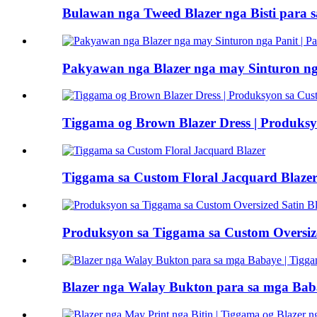
Bulawan nga Tweed Blazer nga Bisti para 
Pakyawan nga Blazer nga may Sinturon nga
Tiggama og Brown Blazer Dress | Produksy
Tiggama sa Custom Floral Jacquard Blaze
Produksyon sa Tiggama sa Custom Oversize
Blazer nga Walay Bukton para sa mga Bab