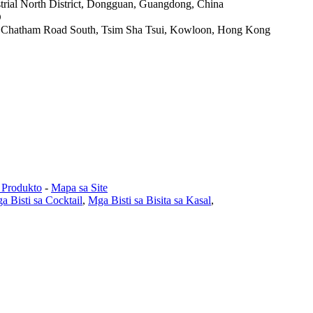
ustrial North District, Dongguan, Guangdong, China
D
05 Chatham Road South, Tsim Sha Tsui, Kowloon, Hong Kong
 Produkto
-
Mapa sa Site
a Bisti sa Cocktail
,
Mga Bisti sa Bisita sa Kasal
,