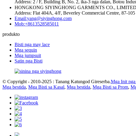
Address: 2 / F, Building B, No. 2, ika-3 nga dalan, Botou Ind
HONGKONG SIYINGHONG GARMENTS CO., LIMITE
Address: Flat 404A, 4/F, Beverley Commercial Centre, 87-1
Email:yang@siyinghong.com
Mob:+8613528585011
produkto
Bisti nga may lace
Mga sequin
Mga jumpsuit
Satin nga Bisti
© Copyright - 2010-2025 : Tanang Katungod Gireserba.
Mga Init nga
Mga bestida
,
Mga Bisti sa Kasal
,
Mga bestida
,
Mga Bisti sa Prom
,
Mg