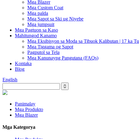
Mga Blazer
Mga Custom Coat
Mga palda
Mga Sapot sa Ski ug Niyebe
Mga jumpsuit
Mga Pagtuon sa Kaso
Mahitungod Kanamo
Mga Eksibisyon sa Moda sa Tibuok Kalibutan | 17 ka Tu
Mga Tiggama og Sapot
Pagputol sa Tela
Mga Kanunayng Pangutana (FAQs)
Kontaka
Blog
English
Panimalay
Mga Produkto
Mga Blazer
Mga Kategorya