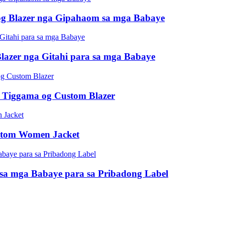
 og Blazer nga Gipahaom sa mga Babaye
 Blazer nga Gitahi para sa mga Babaye
| Tiggama og Custom Blazer
ustom Women Jacket
r sa mga Babaye para sa Pribadong Label