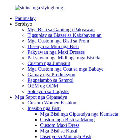
Panimalay
Serbisyo
Mga Bisti sa Gabii nga Pakyawan
Tigsuplay sa Blazer sa Kababayen-an
Mga Custom nga Bisti sa Prom
Disenyo sa Mini nga Bisti
Pakyawan nga Maxi Dresses
Pakyawan nga Midi nga mga Bistida
Custom nga Jumpsuit
Mga Custom nga Coat sa mga Babaye
Gamay nga Produksyon
Pagpalambo sa Sampol
OEM ug ODM
Solusyon sa Logistik
Mga Sapot nga Gipasadya
Custom Women Fashion
Ipasibo nga Bisti
Mga Bisti nga Gipasadya nga Kamiseta
Custom nga Bisti sa Maong
Custom Maxi Dress
Mga Bisti sa Kasal
Disenyo sa Mini nga Bisti