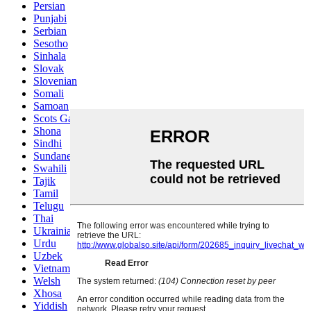
Persian
Punjabi
Serbian
Sesotho
Sinhala
Slovak
Slovenian
Somali
Samoan
Scots Gaelic
Shona
Sindhi
Sundanese
Swahili
Tajik
Tamil
Telugu
Thai
Ukrainian
Urdu
Uzbek
Vietnamese
Welsh
Xhosa
Yiddish