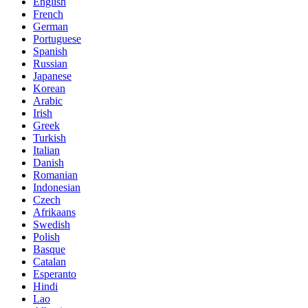
English
French
German
Portuguese
Spanish
Russian
Japanese
Korean
Arabic
Irish
Greek
Turkish
Italian
Danish
Romanian
Indonesian
Czech
Afrikaans
Swedish
Polish
Basque
Catalan
Esperanto
Hindi
Lao