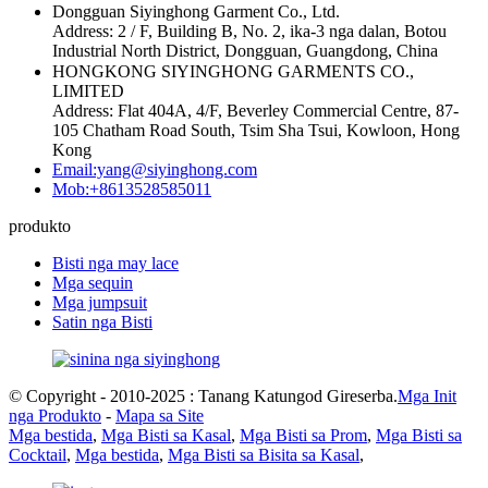
Dongguan Siyinghong Garment Co., Ltd.
Address: 2 / F, Building B, No. 2, ika-3 nga dalan, Botou
Industrial North District, Dongguan, Guangdong, China
HONGKONG SIYINGHONG GARMENTS CO.,
LIMITED
Address: Flat 404A, 4/F, Beverley Commercial Centre, 87-
105 Chatham Road South, Tsim Sha Tsui, Kowloon, Hong
Kong
Email:yang@siyinghong.com
Mob:+8613528585011
produkto
Bisti nga may lace
Mga sequin
Mga jumpsuit
Satin nga Bisti
© Copyright - 2010-2025 : Tanang Katungod Gireserba.
Mga Init
nga Produkto
-
Mapa sa Site
Mga bestida
,
Mga Bisti sa Kasal
,
Mga Bisti sa Prom
,
Mga Bisti sa
Cocktail
,
Mga bestida
,
Mga Bisti sa Bisita sa Kasal
,