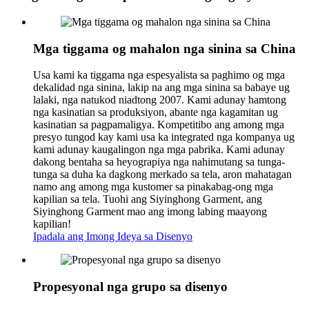
Mga tiggama og mahalon nga sinina sa China
Usa kami ka tiggama nga espesyalista sa paghimo og mga
dekalidad nga sinina, lakip na ang mga sinina sa babaye ug
lalaki, nga natukod niadtong 2007. Kami adunay hamtong
nga kasinatian sa produksiyon, abante nga kagamitan ug
kasinatian sa pagpamaligya. Kompetitibo ang among mga
presyo tungod kay kami usa ka integrated nga kompanya ug
kami adunay kaugalingon nga mga pabrika. Kami adunay
dakong bentaha sa heyograpiya nga nahimutang sa tunga-
tunga sa duha ka dagkong merkado sa tela, aron mahatagan
namo ang among mga kustomer sa pinakabag-ong mga
kapilian sa tela. Tuohi ang Siyinghong Garment, ang
Siyinghong Garment mao ang imong labing maayong
kapilian!
Ipadala ang Imong Ideya sa Disenyo
Propesyonal nga grupo sa disenyo