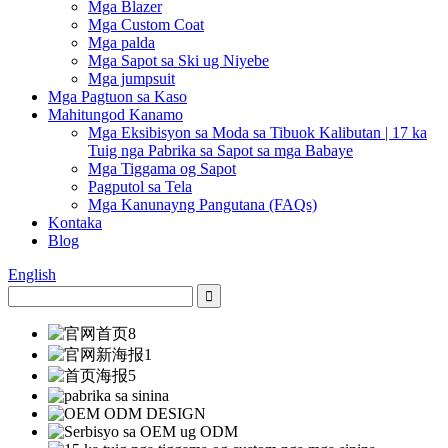
Mga Blazer
Mga Custom Coat
Mga palda
Mga Sapot sa Ski ug Niyebe
Mga jumpsuit
Mga Pagtuon sa Kaso
Mahitungod Kanamo
Mga Eksibisyon sa Moda sa Tibuok Kalibutan | 17 ka
Tuig nga Pabrika sa Sapot sa mga Babaye
Mga Tiggama og Sapot
Pagputol sa Tela
Mga Kanunayng Pangutana (FAQs)
Kontaka
Blog
English