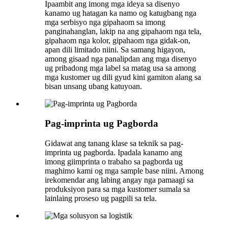
Ipaambit ang imong mga ideya sa disenyo
kanamo ug hatagan ka namo og katugbang nga
mga serbisyo nga gipahaom sa imong
panginahanglan, lakip na ang gipahaom nga tela,
gipahaom nga kolor, gipahaom nga gidak-on,
apan dili limitado niini. Sa samang higayon,
among gisaad nga panalipdan ang mga disenyo
ug pribadong mga label sa matag usa sa among
mga kustomer ug dili gyud kini gamiton alang sa
bisan unsang ubang katuyoan.
Pag-imprinta ug Pagborda
Gidawat ang tanang klase sa teknik sa pag-
imprinta ug pagborda. Ipadala kanamo ang
imong giimprinta o trabaho sa pagborda ug
maghimo kami og mga sample base niini. Among
irekomendar ang labing angay nga pamaagi sa
produksiyon para sa mga kustomer sumala sa
lainlaing proseso ug pagpili sa tela.