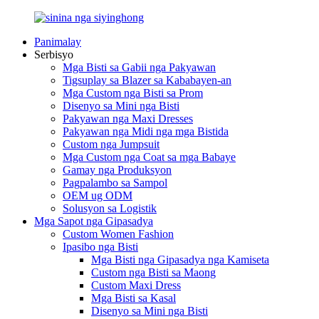
Panimalay
Serbisyo
Mga Bisti sa Gabii nga Pakyawan
Tigsuplay sa Blazer sa Kababayen-an
Mga Custom nga Bisti sa Prom
Disenyo sa Mini nga Bisti
Pakyawan nga Maxi Dresses
Pakyawan nga Midi nga mga Bistida
Custom nga Jumpsuit
Mga Custom nga Coat sa mga Babaye
Gamay nga Produksyon
Pagpalambo sa Sampol
OEM ug ODM
Solusyon sa Logistik
Mga Sapot nga Gipasadya
Custom Women Fashion
Ipasibo nga Bisti
Mga Bisti nga Gipasadya nga Kamiseta
Custom nga Bisti sa Maong
Custom Maxi Dress
Mga Bisti sa Kasal
Disenyo sa Mini nga Bisti