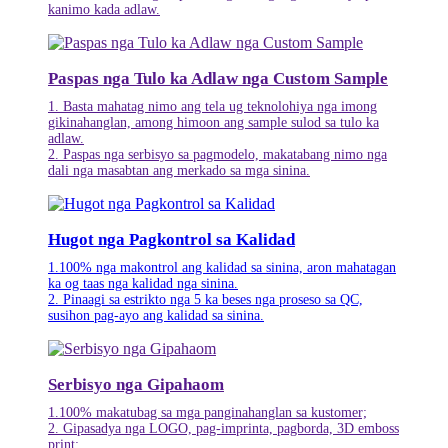
kanimo kada adlaw.
Paspas nga Tulo ka Adlaw nga Custom Sample
1. Basta mahatag nimo ang tela ug teknolohiya nga imong
gikinahanglan, among himoon ang sample sulod sa tulo ka
adlaw.
2. Paspas nga serbisyo sa pagmodelo, makatabang nimo nga
dali nga masabtan ang merkado sa mga sinina.
Hugot nga Pagkontrol sa Kalidad
1.100% nga makontrol ang kalidad sa sinina, aron mahatagan
ka og taas nga kalidad nga sinina.
2. Pinaagi sa estrikto nga 5 ka beses nga proseso sa QC,
susihon pag-ayo ang kalidad sa sinina.
Serbisyo nga Gipahaom
1.100% makatubag sa mga panginahanglan sa kustomer;
2. Gipasadya nga LOGO, pag-imprinta, pagborda, 3D emboss
print;