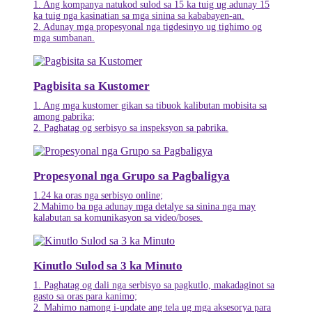
1. Ang kompanya natukod sulod sa 15 ka tuig ug adunay 15
ka tuig nga kasinatian sa mga sinina sa kababayen-an.
2. Adunay mga propesyonal nga tigdesinyo ug tighimo og
mga sumbanan.
Pagbisita sa Kustomer
1. Ang mga kustomer gikan sa tibuok kalibutan mobisita sa
among pabrika;
2. Paghatag og serbisyo sa inspeksyon sa pabrika.
Propesyonal nga Grupo sa Pagbaligya
1.24 ka oras nga serbisyo online;
2.Mahimo ba nga adunay mga detalye sa sinina nga may
kalabutan sa komunikasyon sa video/boses.
Kinutlo Sulod sa 3 ka Minuto
1. Paghatag og dali nga serbisyo sa pagkutlo, makadaginot sa
gasto sa oras para kanimo;
2. Mahimo namong i-update ang tela ug mga aksesorya para