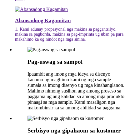
Abansadong Kagamitan
1. Kami adunay propesyonal nga makina sa paggantsilyo,
makina sa pagborda, makina sa pag-imprinta ug uban pa para
makahimo ka og nindot nga mga sinina.
Pag-uswag sa sampol
Ipaambit ang imong mga ideya sa disenyo
kanamo ug maghimo kami og mga sample
sumala sa imong disenyo ug mga kinahanglanon.
Mahimo nimong susihon ang among proseso sa
paggama ug ang kalidad sa among mga produkto
pinaagi sa mga sample. Kami masaligon nga
makombinsir ka sa among abilidad sa paggama.
Serbisyo nga gipahaom sa kustomer