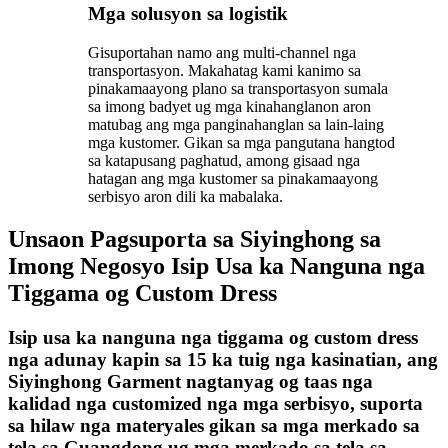
Mga solusyon sa logistik
Gisuportahan namo ang multi-channel nga
transportasyon. Makahatag kami kanimo sa
pinakamaayong plano sa transportasyon sumala
sa imong badyet ug mga kinahanglanon aron
matubag ang mga panginahanglan sa lain-laing
mga kustomer. Gikan sa mga pangutana hangtod
sa katapusang paghatud, among gisaad nga
hatagan ang mga kustomer sa pinakamaayong
serbisyo aron dili ka mabalaka.
Unsaon Pagsuporta sa Siyinghong sa
Imong Negosyo Isip Usa ka Nanguna nga
Tiggama og Custom Dress
Isip usa ka nanguna nga tiggama og custom dress
nga adunay kapin sa 15 ka tuig nga kasinatian, ang
Siyinghong Garment nagtanyag og taas nga
kalidad nga customized nga mga serbisyo, suporta
sa hilaw nga materyales gikan sa mga merkado sa
tela sa Guangdong ug mga merkado sa tela sa