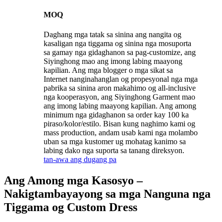
MOQ
Daghang mga tatak sa sinina ang nangita og
kasaligan nga tiggama og sinina nga mosuporta
sa gamay nga gidaghanon sa pag-customize, ang
Siyinghong mao ang imong labing maayong
kapilian. Ang mga blogger o mga sikat sa
Internet nanginahanglan og propesyonal nga mga
pabrika sa sinina aron makahimo og all-inclusive
nga kooperasyon, ang Siyinghong Garment mao
ang imong labing maayong kapilian. Ang among
minimum nga gidaghanon sa order kay 100 ka
piraso/kolor/estilo. Bisan kung naghimo kami og
mass production, andam usab kami nga molambo
uban sa mga kustomer ug mohatag kanimo sa
labing dako nga suporta sa tanang direksyon.
tan-awa ang dugang pa
Ang Among mga Kasosyo –
Nakigtambayayong sa mga Nanguna nga
Tiggama og Custom Dress