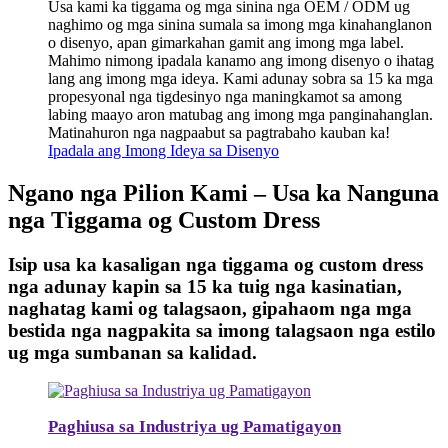
Usa kami ka tiggama og mga sinina nga OEM / ODM ug
naghimo og mga sinina sumala sa imong mga kinahanglanon
o disenyo, apan gimarkahan gamit ang imong mga label.
Mahimo nimong ipadala kanamo ang imong disenyo o ihatag
lang ang imong mga ideya. Kami adunay sobra sa 15 ka mga
propesyonal nga tigdesinyo nga maningkamot sa among
labing maayo aron matubag ang imong mga panginahanglan.
Matinahuron nga nagpaabut sa pagtrabaho kauban ka!
Ipadala ang Imong Ideya sa Disenyo
Ngano nga Pilion Kami – Usa ka Nanguna
nga Tiggama og Custom Dress
Isip usa ka kasaligan nga tiggama og custom dress
nga adunay kapin sa 15 ka tuig nga kasinatian,
naghatag kami og talagsaon, gipahaom nga mga
bestida nga nagpakita sa imong talagsaon nga estilo
ug mga sumbanan sa kalidad.
Paghiusa sa Industriya ug Pamatigayon