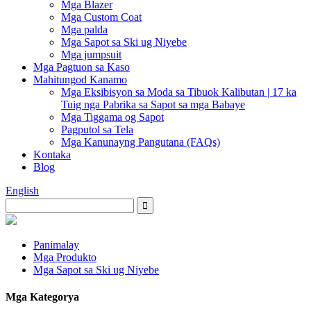
Mga Blazer
Mga Custom Coat
Mga palda
Mga Sapot sa Ski ug Niyebe
Mga jumpsuit
Mga Pagtuon sa Kaso
Mahitungod Kanamo
Mga Eksibisyon sa Moda sa Tibuok Kalibutan | 17 ka
Tuig nga Pabrika sa Sapot sa mga Babaye
Mga Tiggama og Sapot
Pagputol sa Tela
Mga Kanunayng Pangutana (FAQs)
Kontaka
Blog
English
Panimalay
Mga Produkto
Mga Sapot sa Ski ug Niyebe
Mga Kategorya