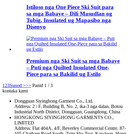
Istiloso nga One Piece Ski Suit para
sa mga Babaye – Dili Masudlan og
Tubig, Insulated ug Mapasibo nga
Disenyo
Premium nga Ski Suit sa mga Babaye
– Puti nga Quilted Insulated One-
Piece para sa Bakilid ug Estilo
1
2
3
Sunod >
>>
Panid 1 / 3
kontaka kami
Dongguan Siyinghong Garment Co., Ltd.
Address: 2 / F, Building B, No. 2, ika-3 nga dalan, Botou
Industrial North District, Dongguan, Guangdong, China
HONGKONG SIYINGHONG GARMENTS CO.,
LIMITED
Address: Flat 404A, 4/F, Beverley Commercial Centre, 87-
105 Chatham Road South, Tsim Sha Tsui, Kowloon, Hong