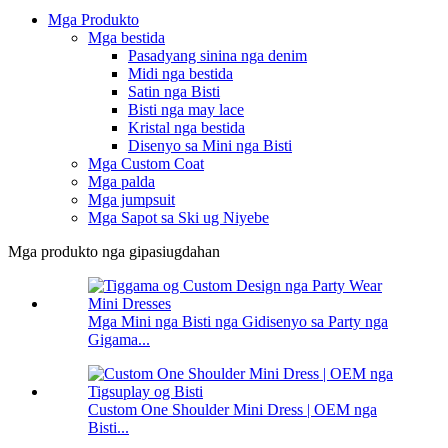
Mga Produkto
Mga bestida
Pasadyang sinina nga denim
Midi nga bestida
Satin nga Bisti
Bisti nga may lace
Kristal nga bestida
Disenyo sa Mini nga Bisti
Mga Custom Coat
Mga palda
Mga jumpsuit
Mga Sapot sa Ski ug Niyebe
Mga produkto nga gipasiugdahan
Mga Mini nga Bisti nga Gidisenyo sa Party nga
Gigama...
Custom One Shoulder Mini Dress | OEM nga
Bisti...