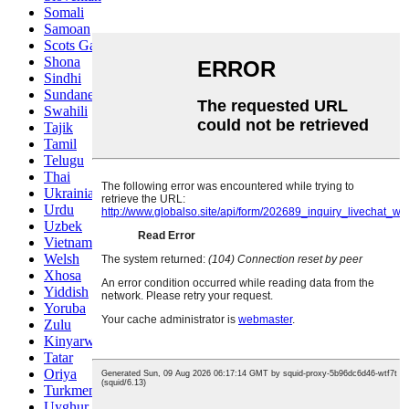
Somali
Samoan
Scots Gaelic
Shona
Sindhi
Sundanese
Swahili
Tajik
Tamil
Telugu
Thai
Ukrainian
Urdu
Uzbek
Vietnamese
Welsh
Xhosa
Yiddish
Yoruba
Zulu
Kinyarwanda
Tatar
Oriya
Turkmen
Uyghur