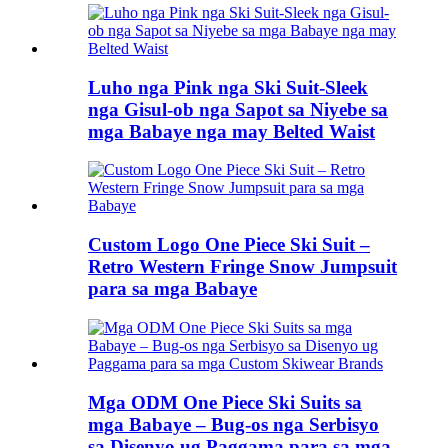
Luho nga Pink nga Ski Suit-Sleek
nga Gisul-ob nga Sapot sa Niyebe sa
mga Babaye nga may Belted Waist
Custom Logo One Piece Ski Suit –
Retro Western Fringe Snow Jumpsuit
para sa mga Babaye
Mga ODM One Piece Ski Suits sa
mga Babaye – Bug-os nga Serbisyo
sa Disenyo ug Paggama para sa mga