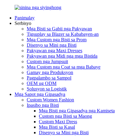
Panimalay
Serbisyo
Mga Bisti sa Gabii nga Pakyawan
Tigsuplay sa Blazer sa Kababayen-an
Mga Custom nga Bisti sa Prom
Disenyo sa Mini nga Bisti
Pakyawan nga Maxi Dresses
Pakyawan nga Midi nga mga Bistida
Custom nga Jumpsuit
Mga Custom nga Coat sa mga Babaye
Gamay nga Produksyon
Pagpalambo sa Sampol
OEM ug ODM
Solusyon sa Logistik
Mga Sapot nga Gipasadya
Custom Women Fashion
Ipasibo nga Bisti
Mga Bisti nga Gipasadya nga Kamiseta
Custom nga Bisti sa Maong
Custom Maxi Dress
Mga Bisti sa Kasal
Disenyo sa Mini nga Bisti