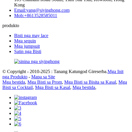
Kong
Email:yang@siyinghong.com
Mob:+8613528585011
produkto
Bisti nga may lace
Mga sequin
Mga jumpsuit
Satin nga Bisti
© Copyright - 2010-2025 : Tanang Katungod Gireserba.
Mga Init
nga Produkto
-
Mapa sa Site
Mga bestida
,
Mga Bisti sa Prom
,
Mga Bisti sa Bisita sa Kasal
,
Mga
Bisti sa Cocktail
,
Mga Bisti sa Kasal
,
Mga bestida
,