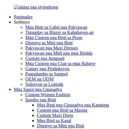
Panimalay
Serbisyo
Mga Bisti sa Gabii nga Pakyawan
Tigsuplay sa Blazer sa Kababayen-an
Mga Custom nga Bisti sa Prom
Disenyo sa Mini nga Bisti
Pakyawan nga Maxi Dresses
Pakyawan nga Midi nga mga Bistida
Custom nga Jumpsuit
Mga Custom nga Coat sa mga Babaye
Gamay nga Produksyon
Pagpalambo sa Sampol
OEM ug ODM
Solusyon sa Logistik
Mga Sapot nga Gipasadya
Custom Women Fashion
Ipasibo nga Bisti
Mga Bisti nga Gipasadya nga Kamiseta
Custom nga Bisti sa Maong
Custom Maxi Dress
Mga Bisti sa Kasal
Disenyo sa Mini nga Bisti