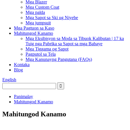
Mga Blazer
Mga Custom Coat
Mga palda
Mga Sapot sa Ski ug Niyebe
Mga jumpsuit
Mga Pagtuon sa Kaso
Mahitungod Kanamo
Mga Eksibisyon sa Moda sa Tibuok Kalibutan | 17 ka
Tuig nga Pabrika sa Sapot sa mga Babaye
Mga Tiggama og Sapot
Pagputol sa Tela
Mga Kanunayng Pangutana (FAQs)
Kontaka
Blog
English
Panimalay
Mahitungod Kanamo
Mahitungod Kanamo