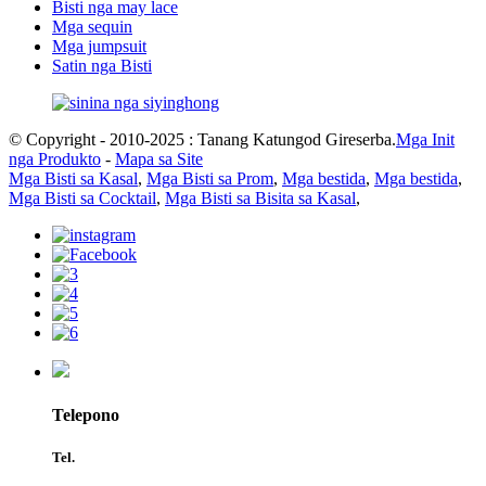
Bisti nga may lace
Mga sequin
Mga jumpsuit
Satin nga Bisti
© Copyright - 2010-2025 : Tanang Katungod Gireserba.
Mga Init
nga Produkto
-
Mapa sa Site
Mga Bisti sa Kasal
,
Mga Bisti sa Prom
,
Mga bestida
,
Mga bestida
,
Mga Bisti sa Cocktail
,
Mga Bisti sa Bisita sa Kasal
,
Telepono
Tel.