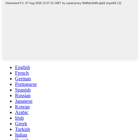
English
French
German
Portuguese
Spanish
Russian
Japanese
Korean
Arabic
Irish
Greek
Turkish
Italian